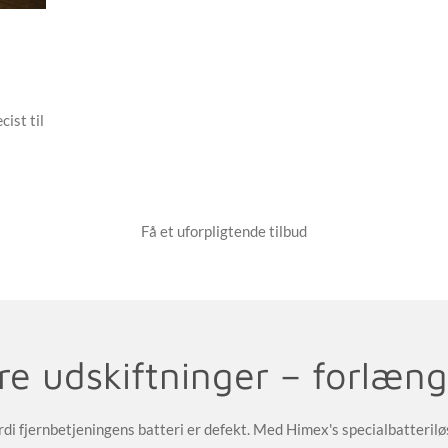
i
ist til
Få et uforpligtende tilbud
e udskiftninger – forlæng
 fordi fjernbetjeningens batteri er defekt. Med Himex's specialbatteri