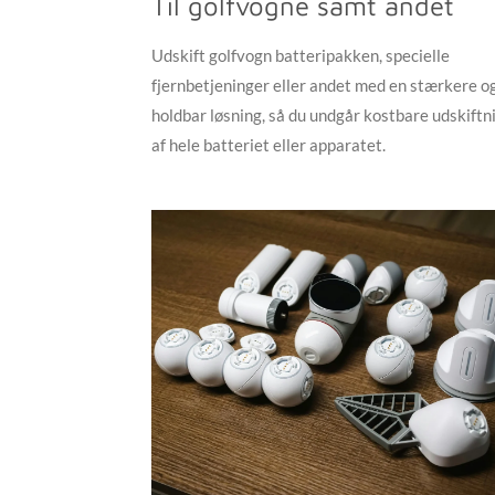
Til golfvogne samt andet
Udskift golfvogn batteripakken, specielle
fjernbetjeninger eller andet med en stærkere o
holdbar løsning, så du undgår kostbare udskiftn
af hele batteriet eller apparatet.