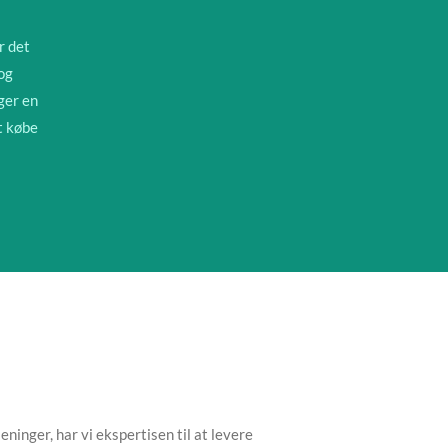
r det
og
ger en
at købe
ninger, har vi ekspertisen til at levere