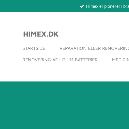
Himex er pionerer i b
Spring
til
hovedindhold
HIMEX.DK
STARTSIDE
REPARATION ELLER RENOVERIN
RENOVERING AF LITIUM BATTERIER
MEDICI