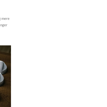
g mere
inger