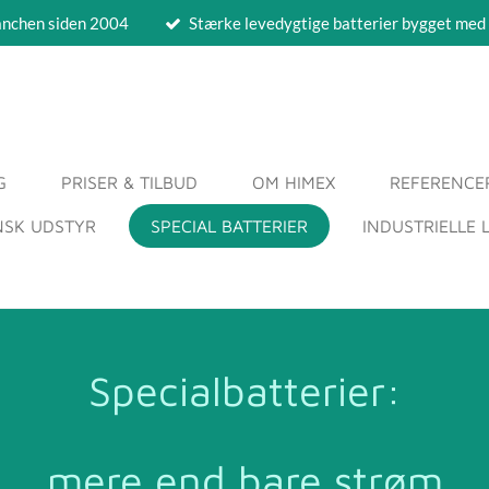
ranchen siden 2004
Stærke levedygtige batterier bygget med
G
PRISER & TILBUD
OM HIMEX
REFERENCE
NSK UDSTYR
SPECIAL BATTERIER
INDUSTRIELLE 
Specialbatterier:
mere end bare strøm