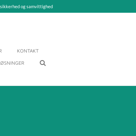
 sikkerhed og samvittighed
R
KONTAKT
LØSNINGER